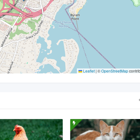
Leaflet
|
©
OpenStreetMap
contri