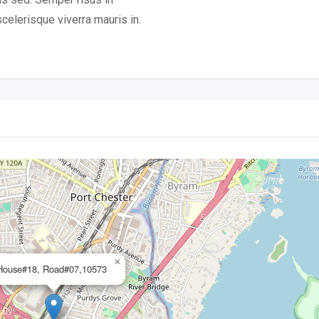
celerisque viverra mauris in.
×
House#18, Road#07,10573