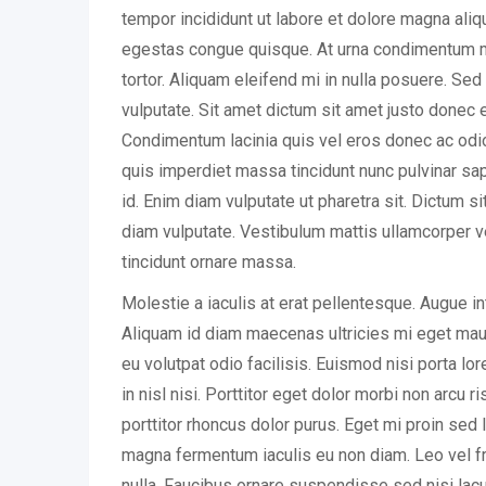
tempor incididunt ut labore et dolore magna ali
egestas congue quisque. At urna condimentum m
tortor. Aliquam eleifend mi in nulla posuere. Se
vulputate. Sit amet dictum sit amet justo donec 
Condimentum lacinia quis vel eros donec ac o
quis imperdiet massa tincidunt nunc pulvinar sapi
id. Enim diam vulputate ut pharetra sit. Dictum s
diam vulputate. Vestibulum mattis ullamcorper v
tincidunt ornare massa.
Molestie a iaculis at erat pellentesque. Augue i
Aliquam id diam maecenas ultricies mi eget mauri
eu volutpat odio facilisis. Euismod nisi porta l
in nisl nisi. Porttitor eget dolor morbi non arcu r
porttitor rhoncus dolor purus. Eget mi proin sed l
magna fermentum iaculis eu non diam. Leo vel fr
nulla. Faucibus ornare suspendisse sed nisi lac