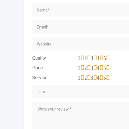
1
2
3
4
5
Quality
1
2
3
4
5
Price
1
2
3
4
5
Service