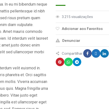
qua. In eu mi bibendum neque
attis pellentesque id nibh
3.215 visualizações
d sed risus pretium quam
enim diam vulputate.
Adicionar aos Favoritos
dio. Amet mauris commodo
en. Id interdum velit laoreet
Denunciar
it amet justo donec enim
elit sed ullamcorper morbi
Compartilhar:
nterdum velit euismod in.
s pharetra et. Orci sagittis
orem mollis. Viverra accumsan
isus quis. Magna fringilla urna
ibero. Vitae justo eget
ingilla est ullamcorper eget
us sed. Semper risus in