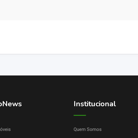
oNews
Institucional
óveis
Quem Somos