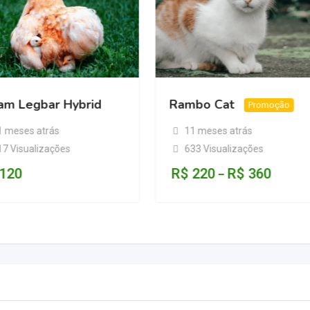
am Legbar Hybrid
Rambo Cat
Promoção
1 meses atrás
11 meses atrás
17 Visualizações
633 Visualizações
120
R$
220
R$
360
–