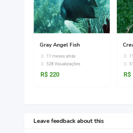
Gray Angel Fish
Cre
11 meses atrás
1
528 Visualizações
5
R$
220
R$
Leave feedback about this